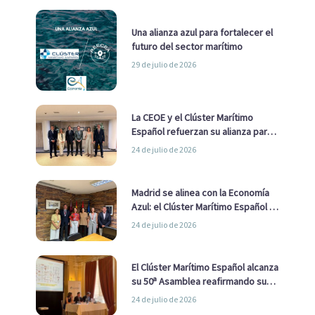
Una alianza azul para fortalecer el
futuro del sector marítimo
29 de julio de 2026
La CEOE y el Clúster Marítimo
Español refuerzan su alianza para
impulsar una estrategia Nacional
24 de julio de 2026
de Economía Azul
Madrid se alinea con la Economía
Azul: el Clúster Marítimo Español y
la Real Liga Naval avanzan alianzas
24 de julio de 2026
con el Ayuntamiento
El Clúster Marítimo Español alcanza
su 50ª Asamblea reafirmando su
liderazgo en la Economía Azul
24 de julio de 2026