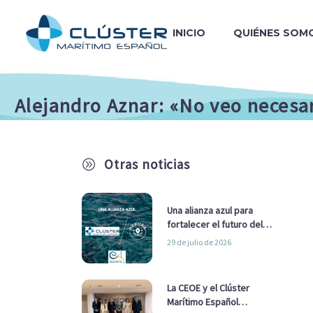
INICIO
QUIÉNES SOM
Alejandro Aznar: «No veo necesa
Otras noticias
A
Una alianza azul para
fortalecer el futuro del
sector marítimo
29 de julio de 2026
La CEOE y el Clúster
Marítimo Español