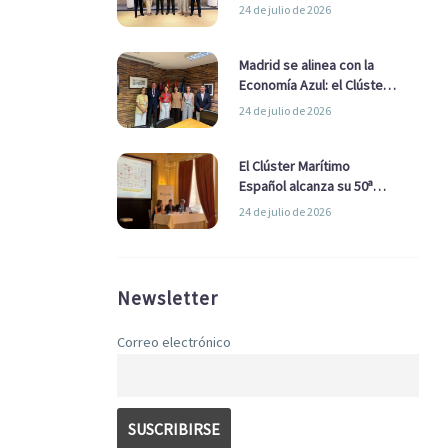
refuerzan su alianza para
24 de julio de 2026
impulsar una estrategia
Nacional de Economía Azul
Madrid se alinea con la
Economía Azul: el Clúster
Marítimo Español y la Real
24 de julio de 2026
Liga Naval avanzan
alianzas con el
Ayuntamiento
El Clúster Marítimo
Español alcanza su 50ª
Asamblea reafirmando su
24 de julio de 2026
liderazgo en la Economía
Azul
Newsletter
Correo electrónico