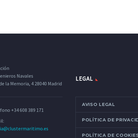
cción
ngenieros Navales
LEGAL
de la Memoria, 4 28040 Madrid
AVISO LEGAL
éfono
+34 608 389 171
POLÍTICA DE PRIVAC
l:
ria@clustermaritimo.es
POLÍTICA DE COOKIE