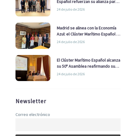
Español refuerzan su alianza para
impulsar una estrategia Nacional
24 de julio de 2026
de Economía Azul
Madrid se alinea con la Economía
Azul: el Clúster Marítimo Español y
la Real Liga Naval avanzan alianzas
24 de julio de 2026
con el Ayuntamiento
El Clúster Marítimo Español alcanza
su 50ª Asamblea reafirmando su
liderazgo en la Economía Azul
24 de julio de 2026
Newsletter
Correo electrónico