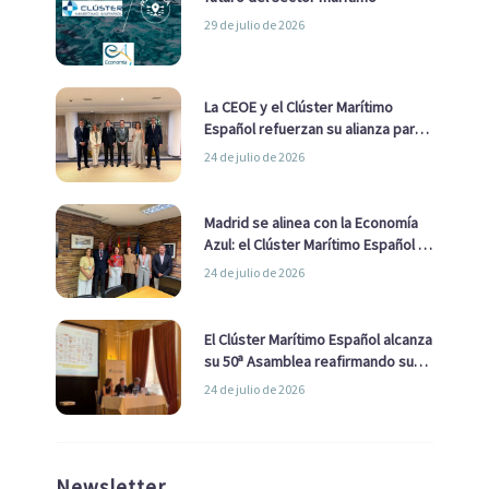
29 de julio de 2026
La CEOE y el Clúster Marítimo
Español refuerzan su alianza para
impulsar una estrategia Nacional
24 de julio de 2026
de Economía Azul
Madrid se alinea con la Economía
Azul: el Clúster Marítimo Español y
la Real Liga Naval avanzan alianzas
24 de julio de 2026
con el Ayuntamiento
El Clúster Marítimo Español alcanza
su 50ª Asamblea reafirmando su
liderazgo en la Economía Azul
24 de julio de 2026
Newsletter