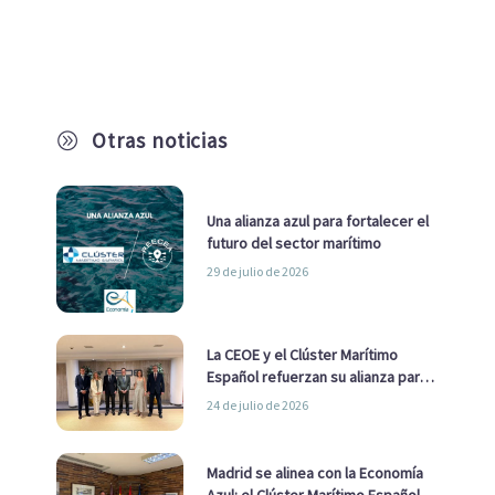
Otras noticias
A
Una alianza azul para fortalecer el
futuro del sector marítimo
29 de julio de 2026
La CEOE y el Clúster Marítimo
Español refuerzan su alianza para
impulsar una estrategia Nacional
24 de julio de 2026
de Economía Azul
Madrid se alinea con la Economía
Azul: el Clúster Marítimo Español y