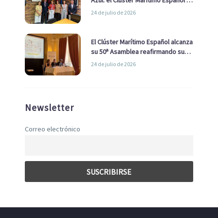
la Real Liga Naval avanzan alianzas
24 de julio de 2026
con el Ayuntamiento
El Clúster Marítimo Español alcanza
su 50ª Asamblea reafirmando su
liderazgo en la Economía Azul
24 de julio de 2026
Newsletter
Correo electrónico