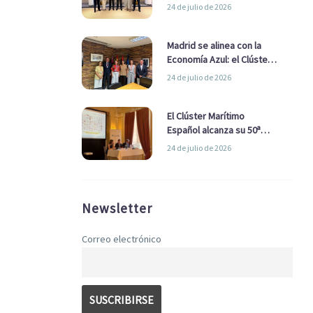
refuerzan su alianza para
24 de julio de 2026
impulsar una estrategia
Nacional de Economía Azul
Madrid se alinea con la
Economía Azul: el Clúster
Marítimo Español y la Real
24 de julio de 2026
Liga Naval avanzan
alianzas con el
Ayuntamiento
El Clúster Marítimo
Español alcanza su 50ª
Asamblea reafirmando su
24 de julio de 2026
liderazgo en la Economía
Azul
Newsletter
Correo electrónico