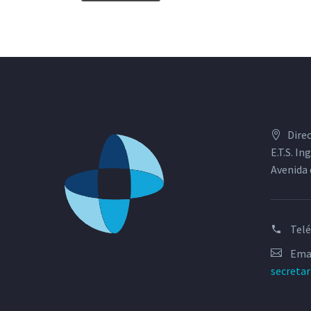
Dire
E.T.S. I
Avenida 
Tel
Emai
secreta