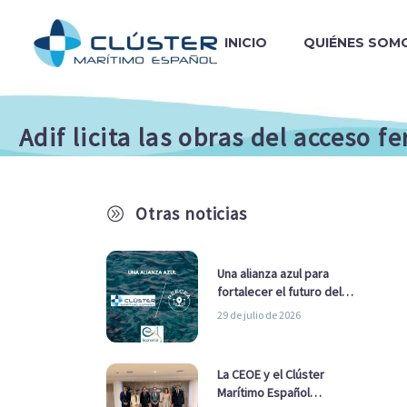
INICIO
QUIÉNES SOM
Adif licita las obras del acceso f
Otras noticias
A
Una alianza azul para
fortalecer el futuro del
sector marítimo
29 de julio de 2026
La CEOE y el Clúster
Marítimo Español