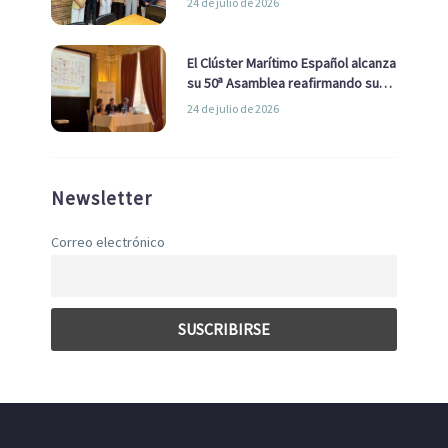
24 de julio de 2026
con el Ayuntamiento
El Clúster Marítimo Español alcanza
su 50ª Asamblea reafirmando su
liderazgo en la Economía Azul
24 de julio de 2026
Newsletter
Correo electrónico