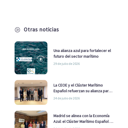
Otras noticias
A
Una alianza azul para fortalecer el
futuro del sector marítimo
29 de julio de 2026
La CEOE y el Clúster Marítimo
Español refuerzan su alianza para
impulsar una estrategia Nacional
24 de julio de 2026
de Economía Azul
Madrid se alinea con la Economía
Azul: el Clúster Marítimo Español y
la Real Liga Naval avanzan alianzas