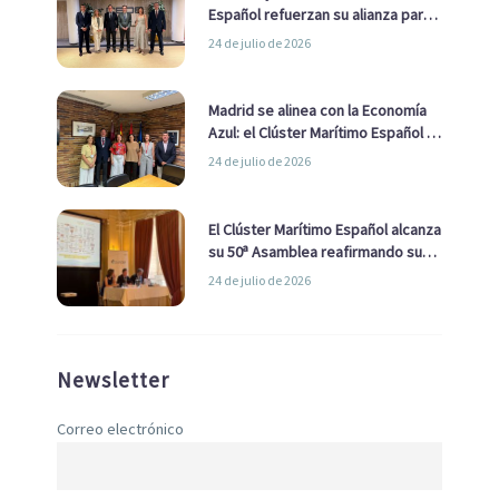
Español refuerzan su alianza para
impulsar una estrategia Nacional
24 de julio de 2026
de Economía Azul
Madrid se alinea con la Economía
Azul: el Clúster Marítimo Español y
la Real Liga Naval avanzan alianzas
24 de julio de 2026
con el Ayuntamiento
El Clúster Marítimo Español alcanza
su 50ª Asamblea reafirmando su
liderazgo en la Economía Azul
24 de julio de 2026
Newsletter
Correo electrónico