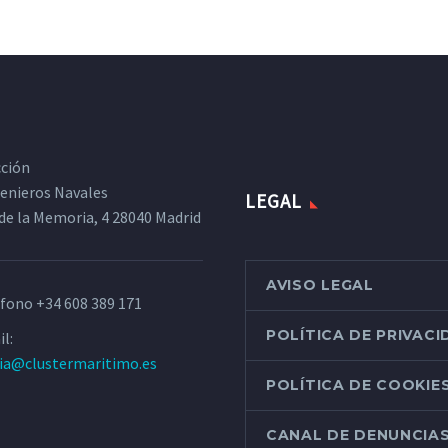
cción
ngenieros Navales
LEGAL
de la Memoria, 4 28040 Madrid
AVISO LEGAL
éfono
+34 608 389 171
POLÍTICA DE PRIVAC
l:
ria@clustermaritimo.es
POLÍTICA DE COOKIE
CANAL DE DENUNCIA