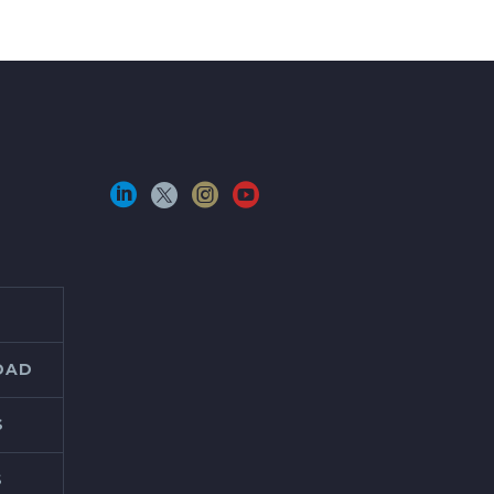
IDAD
S
S