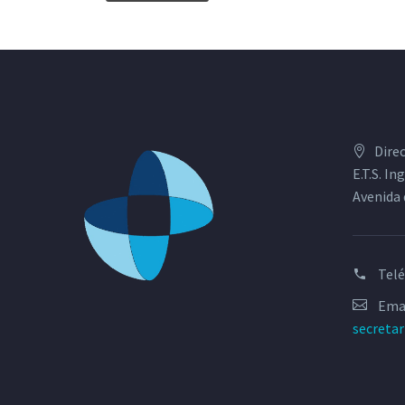
Dire
E.T.S. I
Avenida 
Tel
Emai
secreta