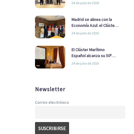
refuerzan su alianza para
24 de julio de 2026
impulsar una estrategia
Nacional de Economía Azul
Madrid se alinea con la
Economía Azul: el Clúster
Marítimo Español y la Real
24 de julio de 2026
Liga Naval avanzan
alianzas con el
Ayuntamiento
El Clúster Marítimo
Español alcanza su 50ª
Asamblea reafirmando su
24 de julio de 2026
liderazgo en la Economía
Azul
Newsletter
Correo electrónico