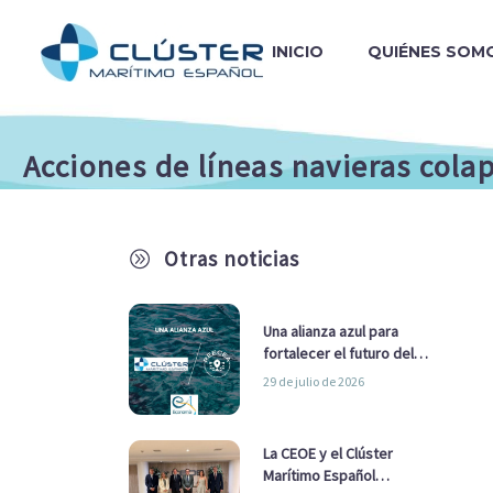
INICIO
QUIÉNES SOM
Acciones de líneas navieras col
Otras noticias
A
Una alianza azul para
fortalecer el futuro del
sector marítimo
29 de julio de 2026
La CEOE y el Clúster
Marítimo Español