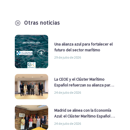
Otras noticias
A
Una alianza azul para fortalecer el
futuro del sector marítimo
29 de julio de 2026
La CEOE y el Clúster Marítimo
Español refuerzan su alianza para
impulsar una estrategia Nacional
24 de julio de 2026
de Economía Azul
Madrid se alinea con la Economía
Azul: el Clúster Marítimo Español y
la Real Liga Naval avanzan alianzas
24 de julio de 2026
con el Ayuntamiento