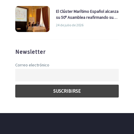
El Clúster Marítimo Español alcanza
su 50ª Asamblea reafirmando su
liderazgo en la Economía Azul
24 de julio de 2026
Newsletter
Correo electrónico