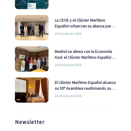
La CEOE y el Clúster Marítimo
Español refuerzan su alianza para
impulsar una estrategia Nacional
24 de julio de 2026
de Economía Azul
Madrid se alinea con la Economía
Azul: el Clúster Marítimo Español y
la Real Liga Naval avanzan alianzas
24 de julio de 2026
con el Ayuntamiento
El Clúster Marítimo Español alcanza
su 50ª Asamblea reafirmando su
liderazgo en la Economía Azul
24 de julio de 2026
Newsletter