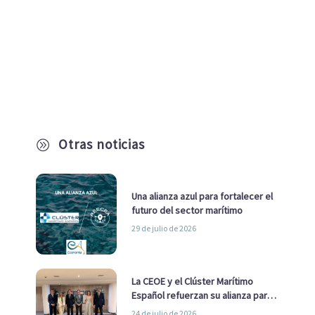
Otras noticias
A
Una alianza azul para fortalecer el
futuro del sector marítimo
29 de julio de 2026
La CEOE y el Clúster Marítimo
Español refuerzan su alianza para
impulsar una estrategia Nacional
24 de julio de 2026