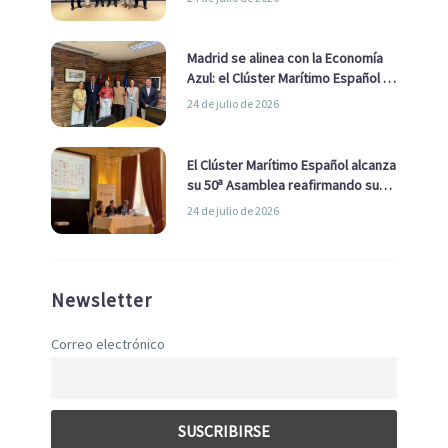
de Economía Azul
Madrid se alinea con la Economía
Azul: el Clúster Marítimo Español y
la Real Liga Naval avanzan alianzas
24 de julio de 2026
con el Ayuntamiento
El Clúster Marítimo Español alcanza
su 50ª Asamblea reafirmando su
liderazgo en la Economía Azul
24 de julio de 2026
Newsletter
Correo electrónico