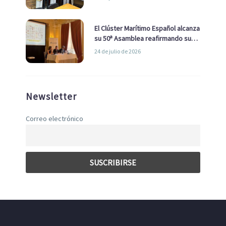
con el Ayuntamiento
El Clúster Marítimo Español alcanza
su 50ª Asamblea reafirmando su
liderazgo en la Economía Azul
24 de julio de 2026
Newsletter
Correo electrónico