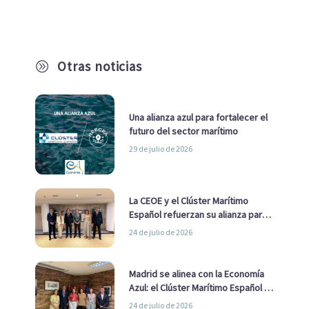
Otras noticias
A
Una alianza azul para fortalecer el
futuro del sector marítimo
29 de julio de 2026
La CEOE y el Clúster Marítimo
Español refuerzan su alianza para
impulsar una estrategia Nacional
24 de julio de 2026
de Economía Azul
Madrid se alinea con la Economía
Azul: el Clúster Marítimo Español y
la Real Liga Naval avanzan alianzas
24 de julio de 2026