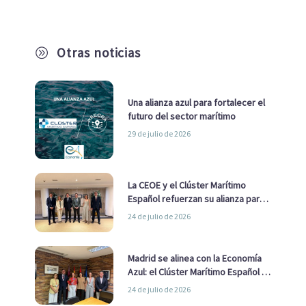
Otras noticias
A
Una alianza azul para fortalecer el
futuro del sector marítimo
29 de julio de 2026
La CEOE y el Clúster Marítimo
Español refuerzan su alianza para
impulsar una estrategia Nacional
24 de julio de 2026
de Economía Azul
Madrid se alinea con la Economía
Azul: el Clúster Marítimo Español y
la Real Liga Naval avanzan alianzas
24 de julio de 2026
con el Ayuntamiento