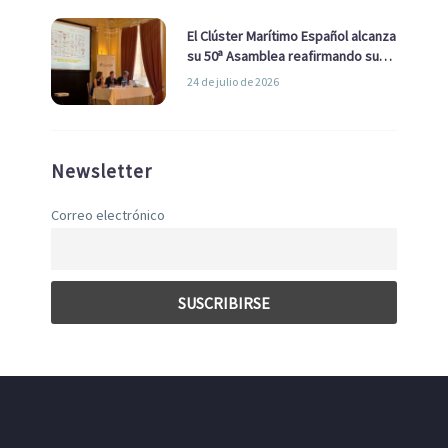
El Clúster Marítimo Español alcanza
su 50ª Asamblea reafirmando su
liderazgo en la Economía Azul
24 de julio de 2026
Newsletter
Correo electrónico