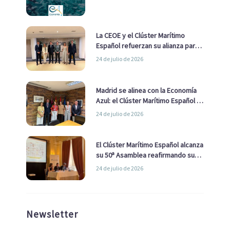
La CEOE y el Clúster Marítimo
Español refuerzan su alianza para
impulsar una estrategia Nacional
24 de julio de 2026
de Economía Azul
Madrid se alinea con la Economía
Azul: el Clúster Marítimo Español y
la Real Liga Naval avanzan alianzas
24 de julio de 2026
con el Ayuntamiento
El Clúster Marítimo Español alcanza
su 50ª Asamblea reafirmando su
liderazgo en la Economía Azul
24 de julio de 2026
Newsletter