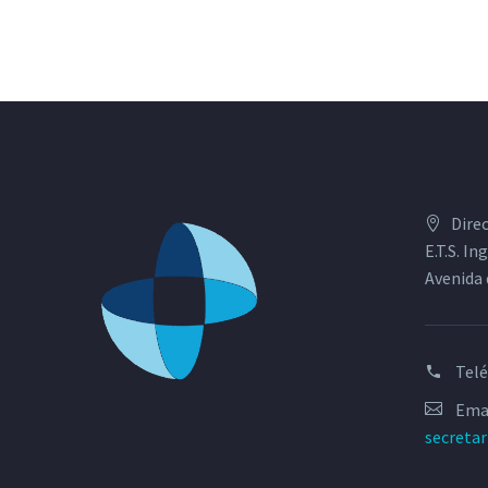
Dire
E.T.S. I
Avenida 
Tel
Emai
secreta