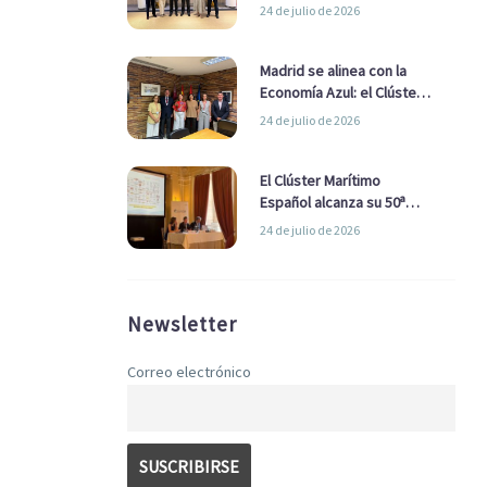
refuerzan su alianza para
24 de julio de 2026
impulsar una estrategia
Nacional de Economía Azul
Madrid se alinea con la
Economía Azul: el Clúster
Marítimo Español y la Real
24 de julio de 2026
Liga Naval avanzan
alianzas con el
Ayuntamiento
El Clúster Marítimo
Español alcanza su 50ª
Asamblea reafirmando su
24 de julio de 2026
liderazgo en la Economía
Azul
Newsletter
Correo electrónico