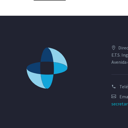
Dire
E.T.S. I
Avenida 
Tel
Emai
secreta