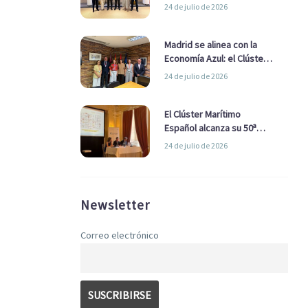
refuerzan su alianza para
24 de julio de 2026
impulsar una estrategia
Nacional de Economía Azul
Madrid se alinea con la
Economía Azul: el Clúster
Marítimo Español y la Real
24 de julio de 2026
Liga Naval avanzan
alianzas con el
Ayuntamiento
El Clúster Marítimo
Español alcanza su 50ª
Asamblea reafirmando su
24 de julio de 2026
liderazgo en la Economía
Azul
Newsletter
Correo electrónico