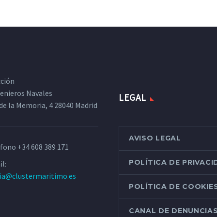
cción
ngenieros Navales
LEGAL
de la Memoria, 4 28040 Madrid
AVISO LEGAL
éfono
+34 608 389 171
POLÍTICA DE PRIVAC
l:
ria@clustermaritimo.es
POLÍTICA DE COOKIE
CANAL DE DENUNCIA