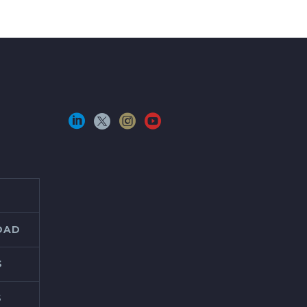
IDAD
S
S