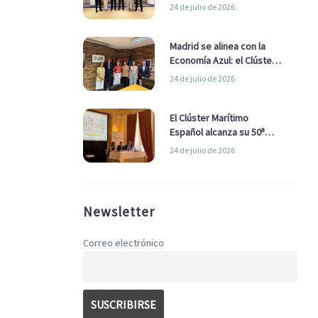
refuerzan su alianza para
24 de julio de 2026
impulsar una estrategia
Nacional de Economía Azul
Madrid se alinea con la
Economía Azul: el Clúster
Marítimo Español y la Real
24 de julio de 2026
Liga Naval avanzan
alianzas con el
Ayuntamiento
El Clúster Marítimo
Español alcanza su 50ª
Asamblea reafirmando su
24 de julio de 2026
liderazgo en la Economía
Azul
Newsletter
Correo electrónico