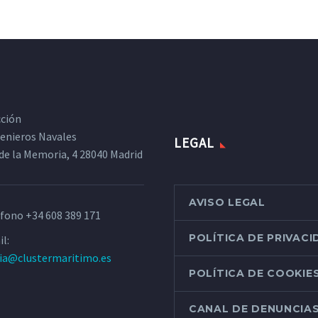
cción
ngenieros Navales
LEGAL
de la Memoria, 4 28040 Madrid
AVISO LEGAL
éfono
+34 608 389 171
POLÍTICA DE PRIVAC
l:
ria@clustermaritimo.es
POLÍTICA DE COOKIE
CANAL DE DENUNCIA