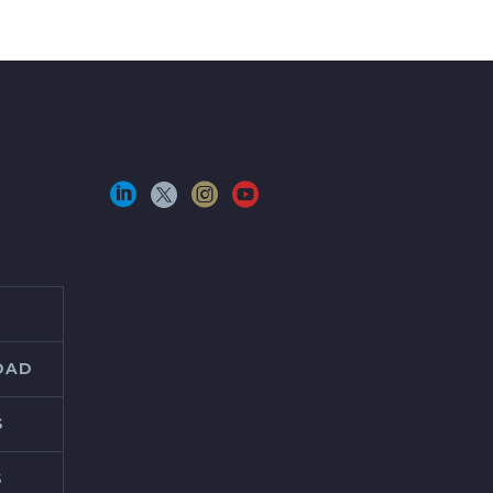
IDAD
S
S