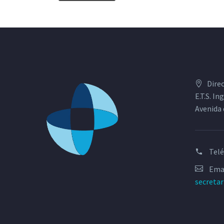
Dire
E.T.S. I
Avenida 
Tel
Emai
secreta