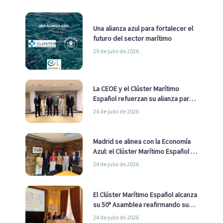
Una alianza azul para fortalecer el
futuro del sector marítimo
29 de julio de 2026
La CEOE y el Clúster Marítimo
Español refuerzan su alianza para
impulsar una estrategia Nacional
24 de julio de 2026
de Economía Azul
Madrid se alinea con la Economía
Azul: el Clúster Marítimo Español y
la Real Liga Naval avanzan alianzas
24 de julio de 2026
con el Ayuntamiento
El Clúster Marítimo Español alcanza
su 50ª Asamblea reafirmando su
liderazgo en la Economía Azul
24 de julio de 2026