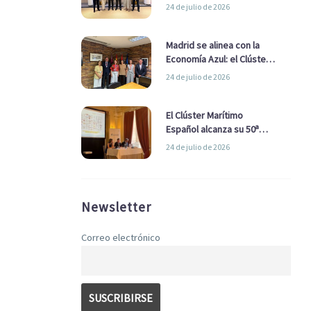
refuerzan su alianza para
24 de julio de 2026
impulsar una estrategia
Nacional de Economía Azul
Madrid se alinea con la
Economía Azul: el Clúster
Marítimo Español y la Real
24 de julio de 2026
Liga Naval avanzan
alianzas con el
Ayuntamiento
El Clúster Marítimo
Español alcanza su 50ª
Asamblea reafirmando su
24 de julio de 2026
liderazgo en la Economía
Azul
Newsletter
Correo electrónico