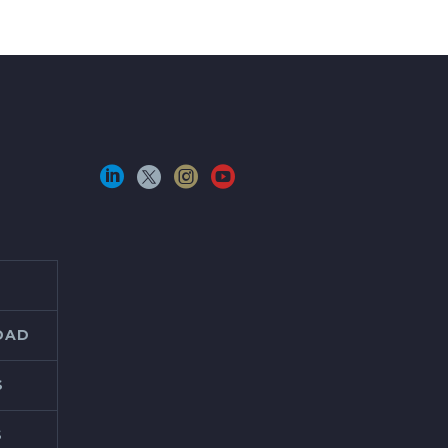
IDAD
S
S