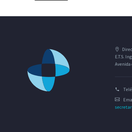
Dire
E.T.S. I
Avenida 
Tel
Emai
secreta