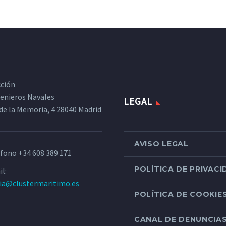
cción
ngenieros Navales
LEGAL
de la Memoria, 4 28040 Madrid
AVISO LEGAL
éfono
+34 608 389 171
POLÍTICA DE PRIVAC
l:
ria@clustermaritimo.es
POLÍTICA DE COOKIE
CANAL DE DENUNCIA