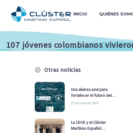
INICIO
QUIÉNES SOM
107 jóvenes colombianos viviero
Otras noticias
A
Una alianza azul para
fortalecer el futuro del
sector marítimo
29 de julio de 2026
La CEOE y el Clúster
Marítimo Español