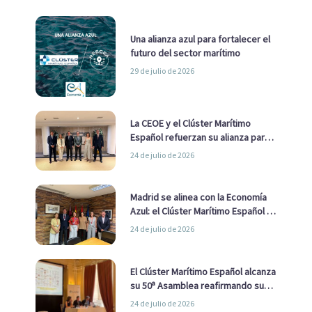
Una alianza azul para fortalecer el
futuro del sector marítimo
29 de julio de 2026
La CEOE y el Clúster Marítimo
Español refuerzan su alianza para
impulsar una estrategia Nacional
24 de julio de 2026
de Economía Azul
Madrid se alinea con la Economía
Azul: el Clúster Marítimo Español y
la Real Liga Naval avanzan alianzas
24 de julio de 2026
con el Ayuntamiento
El Clúster Marítimo Español alcanza
su 50ª Asamblea reafirmando su
liderazgo en la Economía Azul
24 de julio de 2026