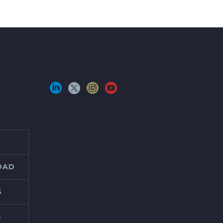
IDAD
S
S