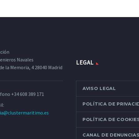
cción
ngenieros Navales
LEGAL
de la Memoria, 4 28040 Madrid
AVISO LEGAL
éfono
+34 608 389 171
POLÍTICA DE PRIVAC
l:
ria@clustermaritimo.es
POLÍTICA DE COOKIE
CANAL DE DENUNCIA